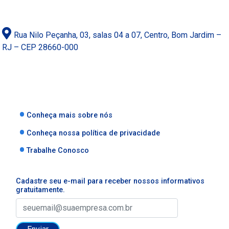
Reforma Tributária/São Paulo: Novos prazos para
início da obrigatoriedade de uso do novo layout
de emissão de NFS-e
Rua Nilo Peçanha, 03, salas 04 a 07, Centro, Bom Jardim –
Ver mais
RJ – CEP 28660-000
ISS/Manaus: Prefeitura alerta para vencimento
da oitava parcela do ISS Fixo 2026 na segunda-
feira
Ver mais
Conheça mais sobre nós
Conheça nossa política de privacidade
Trabalhe Conosco
Cadastre seu e-mail para receber nossos informativos
gratuitamente.