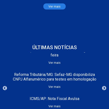
Ver mais
Ver mais
Reforma Tributária/São Paulo: Novos prazos para
início da obrigatoriedade de uso do novo layout
de emissão de NFS-e
Ver mais
ISS/Manaus: Prefeitura alerta para vencimento
ÚLTIMAS NOTÍCIAS
da oitava parcela do ISS Fixo 2026 na segunda-
feira
Ver mais
Reforma Tributária/MG: Sefaz-MG disponibiliza
CNPJ Alfanumérico para testes em homologação
Ver mais
ICMS/AP: Nota Fiscal Avulsa
Ver mais