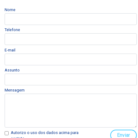
Nome
Reforma Tributária/São Paulo: Novos prazos para
início da obrigatoriedade de uso do novo layout
de emissão de NFS-e
Telefone
Ver mais
ISS/Manaus: Prefeitura alerta para vencimento
E-mail
da oitava parcela do ISS Fixo 2026 na segunda-
feira
Assunto
Ver mais
Reforma Tributária/MG: Sefaz-MG disponibiliza
Mensagem
CNPJ Alfanumérico para testes em homologação
Ver mais
ICMS/AP: Nota Fiscal Avulsa
Ver mais
Autorizo o uso dos dados acima para
Enviar