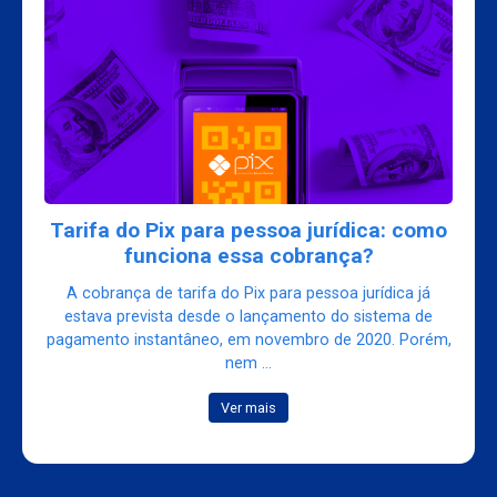
Tarifa do Pix para pessoa jurídica: como
funciona essa cobrança?
A cobrança de tarifa do Pix para pessoa jurídica já
estava prevista desde o lançamento do sistema de
pagamento instantâneo, em novembro de 2020. Porém,
nem ...
Ver mais
ICMS/MT: Redução de Base de Cálculo do ICMS
nas Importações de Aerovanes é Prorrogada até
31/12/2026