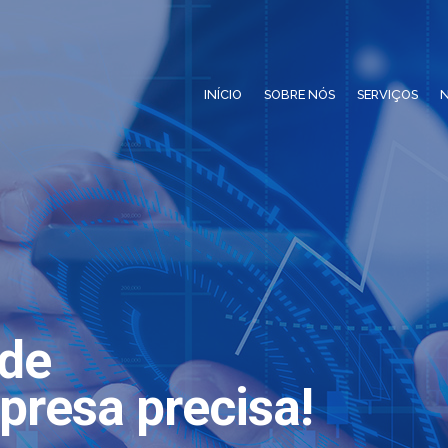
INÍCIO
SOBRE NÓS
SERVIÇOS
N
ade
presa precisa!