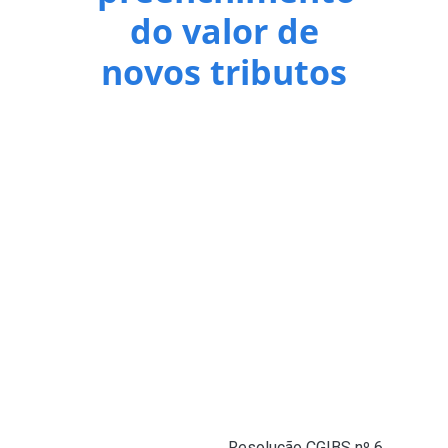
do valor de
novos tributos
A partir da competência de 3 de agosto de 2026, a
prefeitura passará a exigir que as notas fiscais
eletrônicas emitidas por fornecedores e
prestadores de serviços enquadrados no regime
regular de tributação – exceto optantes pelo
Simples Nacional – contenham os campos
destinados ao Imposto sobre Bens e Serviços
(IBS) e à Contribuição sobre Bens e Serviços (CBS)
– um dos principais tributos criados pela Reforma
Tributária brasileira para substituir encargos
federais sobre o consumo. A determinação estará
em conformidade com o novo leiaute dos
documentos fiscais eletrônicos e em observância
ao disposto no art. 118 da
Resolução CGIBS nº 6,