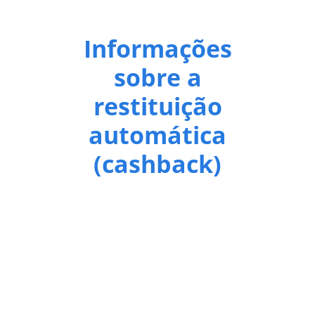
Informações
sobre a
restituição
automática
(cashback)
Estará disponível, a partir das 9 horas do dia
8 de
julho de 2026 (quarta-feira)
, a consulta ao lote
especial de restituição automática do Imposto de
Renda da Pessoa Física (IRPF), iniciativa conhecida
como “cashback”.
O pagamento dos valores apurados será efetuado