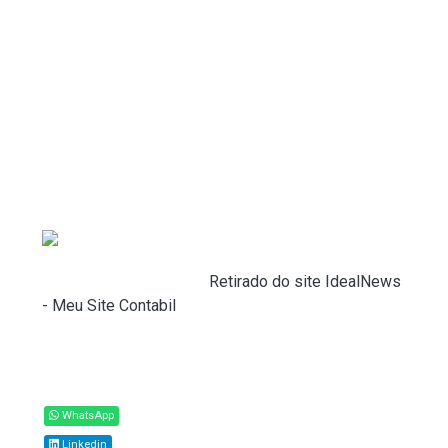
para o dia 31 de julho.
A Receita Federal orienta os contribuintes a
utilizarem exclusivamente os canais oficiais para
consulta e acompanhamento, evitando
intermediários e garantindo a segurança das
informações.
Quantidade de restituições automáticas por
Unidade da Federação:
Fonte:
Receita Federal (
Retirado do site IdealNews
- Meu Site Contabil
)
Compartilhar
WhatsApp
Linkedin