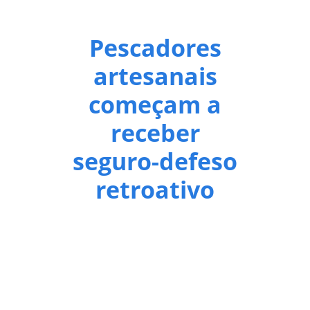
Pescadores
artesanais
começam a
receber
seguro-defeso
retroativo
Mais de 149 mil pescadores artesanais
começam a receber nesta terça-feira (7) o
seguro-defeso referente aos anos anteriores
a 2026. Os valores serão pagos em parcela
única em conta simplificada ou conta poupança