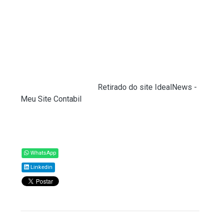
atuação conjunta do Instituto Nacional do Seguro
Social (INSS), do Ministério da Previdência Social
(MPS), do Ministério do Trabalho e Emprego (MTE)
e da Dataprev, responsável pelo suporte
tecnológico necessário para a emissão das
parcelas.
Fonte:
Agência Brasil (
Retirado do site IdealNews -
Meu Site Contabil
)
Compartilhar
WhatsApp
Linkedin