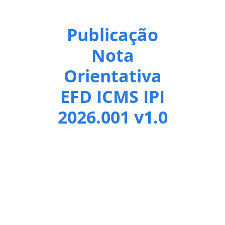
Publicação
Nota
Orientativa
EFD ICMS IPI
2026.001 v1.0
Foi publicada a Nota Orientativa EFD ICMS IPI
2026.001 v1.0 com o objetivo de instruir a
escrituração de operações com gás canalizado,
acobertadas pela Nota Fiscal Eletrônica do Gás
(modelo 76). As atualizações contidas nesta Nota
Orientativa serão inseridas na próxima versão do
Guia Prático da EFD ICMS/IPI .