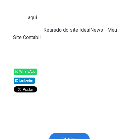
Clique
aqui
para acessar o conteúdo
Fonte:
SPED (
Retirado do site IdealNews - Meu
Site Contabil
)
Compartilhar
WhatsApp
Linkedin
Todos os direitos reservados ao(s) autor(es)
do artigo.
Voltar