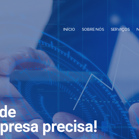
INÍCIO
SOBRE NÓS
SERVIÇOS
N
ade
presa precisa!