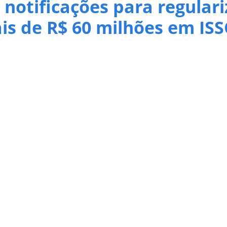
 notificações para regular
is de R$ 60 milhões em IS
ta sexta-feira, 3, o envio de comunicações a 2.783 contribuinte
te às competências de janeiro a dezembro de 2025. As notificaç
 cadastrado junto à Secretaria da Fazenda e pelo Domicílio Tribu
 NFSE, que cruza as informações das Notas Fiscais de Serviços 
as, os valores são reunidos em uma Consolidação de Débito, facil
 Quadrado, destaca que a iniciativa prioriza a regularização esp
regularizar sua situação antes da adoção de medidas de cobranç
declarações ou efetuem o pagamento dos valores devidos sem 
omicílio Tributário Eletrônico e o e-mail cadastrado na Receit
om a Secretaria Municipal da Fazenda para esclarecer eventuais 