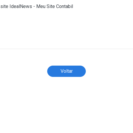
 site IdealNews - Meu Site Contabil
)
Todos os direitos reservados ao(s) autor(es) do artigo.
Voltar