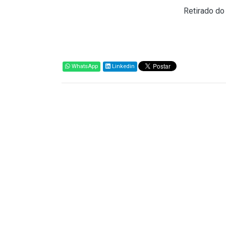
Fonte:
Prefeitura de Porto Alegre (
Retirado do
Compartilhar
WhatsApp
Linkedin