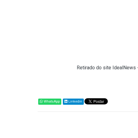
Comunicamos que a nova versão do Portal Úni
Durante o período de publicação, que ocorrerá
alcançando também os sistemas voltados ao c
Coordenação-Geral de Administração Aduane
Departamento de Operações de Comércio Ext
Fonte:
Siscomex (
Retirado do site IdealNews 
Compartilhar
WhatsApp
Linkedin