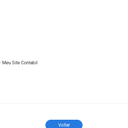
co Siscomex (Release Paraná) será publicada em 12/07/2026, 
 entre 08h00 e 18h00 da data informada, todos os sistemas do P
ontrole das exportações.
ira - COANA/RFB
erior - DECEX/SECEX
- Meu Site Contabil
)
Todos os direitos reservados ao(s) autor(es) do artigo.
Voltar