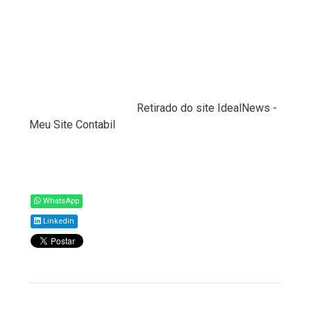
apresentando de forma acessível, simplificando a
compreensão para usuários de diferentes perfis.
GECEX deliberações: – acesso rápido e intuitivo às
deliberações do Gecex e às notas técnicas
públicas que serviram de base para as decisões.
Fonte:
Ministério do Desenvolvimento, Indústria,
Comércio e Serviços (
Retirado do site IdealNews -
Meu Site Contabil
)
Compartilhar
WhatsApp
Linkedin
Todos os direitos reservados ao(s) autor(es)