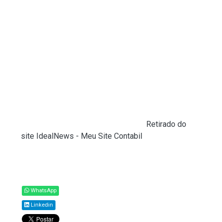
recursos públicos.
Próximas etapas
A proposta será ainda analisada, em caráter
conclusivo, pelas comissões de Finanças e
Tributação e de Constituição e Justiça e de
Cidadania.
Para virar lei, o texto deve ser aprovado pela
Câmara e pelo Senado.
Fonte:
Agência Câmara de Notícias (
Retirado do
site IdealNews - Meu Site Contabil
)
Compartilhar
WhatsApp
Linkedin