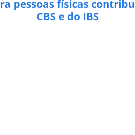
ra pessoas físicas contribu
CBS e do IBS
Gestor do Imposto sobre Bens e Serviços (CGIBS) adiaram para 1
ional da Pessoa Jurídica (CNPJ) para pessoas físicas que neces
itucional das administrações municipais para a implementação d
 destaca que os Municípios devem acompanhar atentamente as 
nte aquelas que impactam os sistemas de emissão de documentos
 julho de 2026, a medida integra as adaptações decorrentes da 
ribuintes do IBS em razão do exercício habitual de atividade ec
al e operacional, não alterando a natureza jurídica da pessoa fí
final de 2026 os mecanismos atualmente utilizados para identif
 período adicional permitirá a disponibilização gradual dos sis
contribuintes e das administrações tributárias ao novo modelo t
mentações e orientando os Municípios sobre os impactos operac