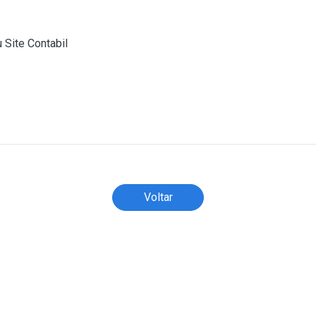
 Site Contabil
)
Todos os direitos reservados ao(s) autor(es) do artigo.
Voltar