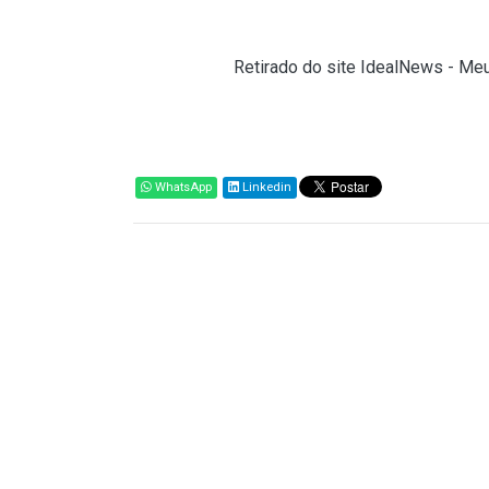
para o novo sistema tributário brasileiro.
Fonte:
CNM (
Retirado do site IdealNews - Meu
Compartilhar
WhatsApp
Linkedin