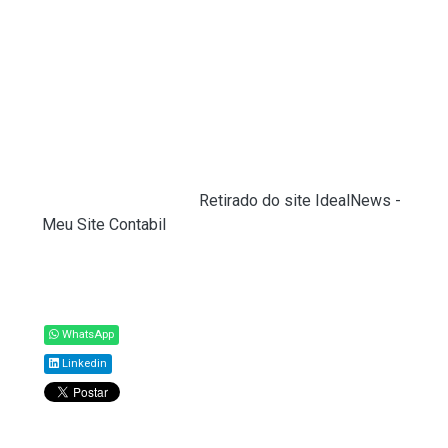
Caso o contribuinte não resgate o valor de sua
restituição depois de um ano, deverá requerer o
valor no Portal e-CAC. Ao entrar na página, o
cidadão deve acessar o menu “Declarações e
Demonstrativos”, clicar em “Meu Imposto de
Renda” e, em seguida, no campo "Solicitar
restituição não resgatada na rede bancária".
Fonte:
Agência Brasil (
Retirado do site IdealNews -
Meu Site Contabil
)
Compartilhar
WhatsApp
Linkedin