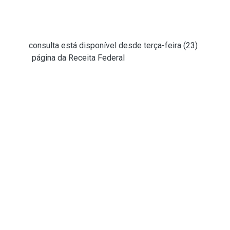
Neste lote, não há o pagamento a contribuintes sem
prioridade.
A
consulta está disponível desde terça-feira (23)
,
na
página da Receita Federal
na internet. Basta o
contribuinte clicar em “Meu Imposto de Renda” e,
em seguida, no botão “Consultar a Restituição”.
Também é possível fazer a consulta no aplicativo
da Receita Federal para tablets e smartphones.
Neste ano, a Receita reduziu de cinco para quatro o
número de lotes regulares de restituições da
declaração, com pagamentos no fim de maio, de
junho, de julho e de agosto.
Pagamento
O pagamento do segundo lote será feito ao longo
do dia na conta ou na chave Pix do tipo CPF