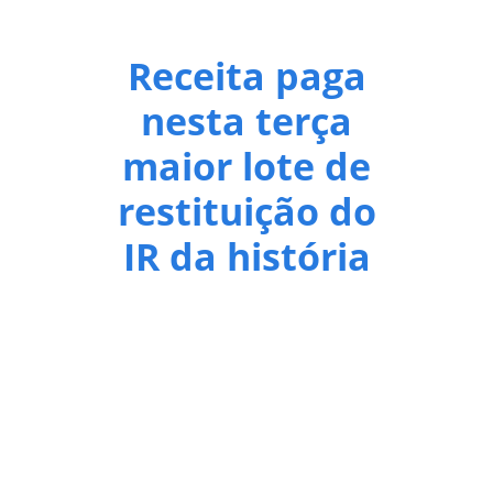
Receita paga
nesta terça
maior lote de
restituição do
IR da história
Cerca de 9,5 milhões de contribuintes receberão R$
16 bilhões Nesta terça-feira (30), cerca de 9,5
milhões de contribuintes recebem o maior lote de
restituição do Imposto de Renda da história. Ao
longo do dia, a Receita Federal pagará R$ 16
bilhões a 9.585.797 pessoas. O pagamento
contempla o segundo lote da Declaração do