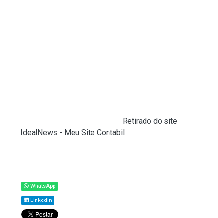
8418.99.00
21.010.00
CEST 21.002.00, 21.003.00,
21.004.00, 21.005.00,
21.006.00, 21.007.00,
21.008.00, 21.009.00 e
21.013.00
Máquinas de lavar louça do
8422.11.00
21.015.00
tipo doméstico e suas
e 8422.90.10
partes
Fonte:
Legisweb Consultoria (
Retirado do site
IdealNews - Meu Site Contabil
)
Compartilhar
WhatsApp
Linkedin