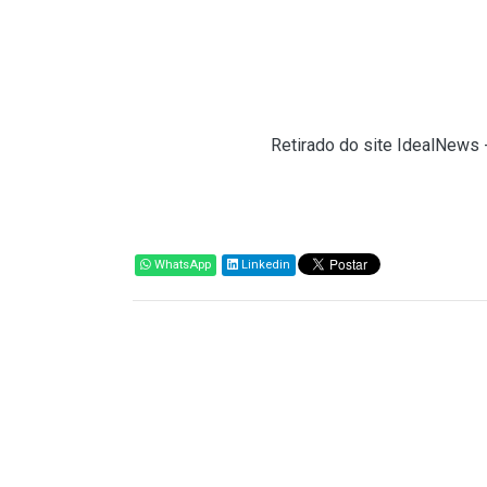
Procedendo da forma determinada acima, o imp
do recolhimento do CBS.
Coordenação-Geral de Administração Aduaneir
Fonte:
Siscomex (
Retirado do site IdealNews 
Compartilhar
WhatsApp
Linkedin