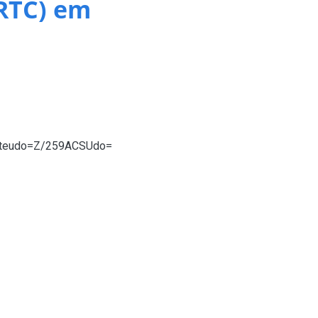
RTC) em
 mercadoria registrado em declaração de
menu Diversos, item "Tabela de Código de
conteudo=Z/259ACSUdo=
pelos símbolos de “menor que” e “maior que”
escrição Detalhada das Mercadorias.
.
turado na forma de lista multivalorada, na