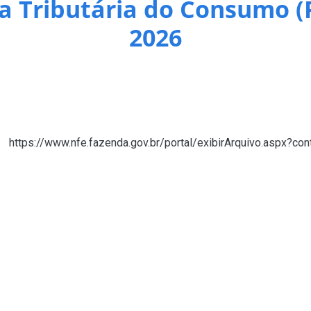
a Tributária do Consumo (
2026
2026, deverá ser informado o código cClassTrib em cada item de
ta no Portal da Nota Fiscal Eletrônica no menu Documentos, sub
nk
https://www.nfe.fazenda.gov.br/portal/exibirArquivo.aspx?
 de declaração.
 incluir o código cClasstrib com 6 dígitos numéricos, ladeado 
 da Mercadoria do item de cada adição na Aba Mercadoria, box D
ação já deve ser preenchida quando da elaboração do item da LI
, proceder de forma idêntica a da DI.
comex, o cClassTrib deverá ser informado em campo próprio estru
mentares.