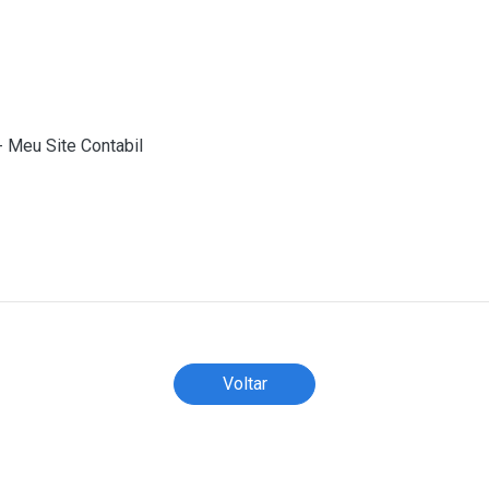
ortador cumpre a obrigação acessória referida no §1º do art. 
a
- Meu Site Contabil
)
Todos os direitos reservados ao(s) autor(es) do artigo.
Voltar