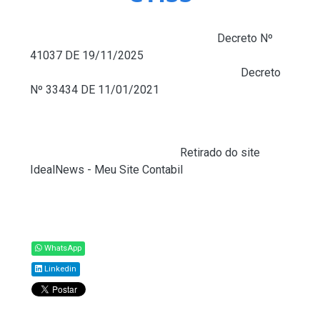
O Município de Salvador por meio do
Decreto Nº
41037 DE 19/11/2025
, acrescenta e revoga
Códigos de Tributação ao Anexo Único do
Decreto
Nº 33434 DE 11/01/2021
, à Tabela de Códigos de
Tributação do Imposto Sobre Serviços de Qualquer
Natureza – CTISS.
Fonte:
Legisweb Consultoria (
Retirado do site
IdealNews - Meu Site Contabil
)
Compartilhar
WhatsApp
Linkedin